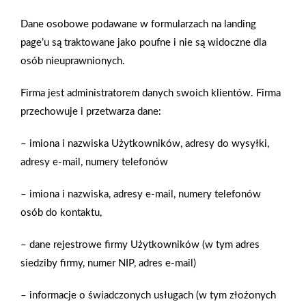
Gazetka promocyjna
Sierpień 2026
Dane osobowe podawane w formularzach na landing
page’u są traktowane jako poufne i nie są widoczne dla
osób nieuprawnionych.
Zobacz więcej
Firma jest administratorem danych swoich klientów. Firma
przechowuje i przetwarza dane:
Zobacz archiwalne gazetki
– imiona i nazwiska Użytkowników, adresy do wysyłki,
adresy e-mail, numery telefonów
– imiona i nazwiska, adresy e-mail, numery telefonów
Polityka plików cookies
osób do kontaktu,
Nasz serwis internetowy wykorzystuje pliki cookies w celu
– dane rejestrowe firmy Użytkowników (w tym adres
zapewnienia prawidłowego działania strony, poprawy komfortu
siedziby firmy, numer NIP, adres e-mail)
użytkowania oraz analizy ruchu na stronie.
Gwarancja jakości
Zakupy w systemie
naszych produktów
ratalnym
Czym są pliki cookies?
– informacje o świadczonych usługach (w tym złożonych