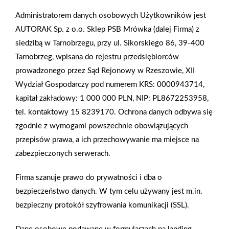
Administratorem danych osobowych Użytkowników jest
Regulamin Programu Lojalnościowego "Rabat od Mrówki -
AUTORAK Sp. z o.o. Sklep PSB Mrówka (dalej Firma) z
Karty rabatowe"
siedzibą w Tarnobrzegu, przy ul. Sikorskiego 86, 39-400
Tarnobrzeg, wpisana do rejestru przedsiębiorców
Informację o programie PAYBACK
prowadzonego przez Sąd Rejonowy w Rzeszowie, XII
Wydział Gospodarczy pod numerem KRS: 0000943714,
Informacja o realizacji kuponów SODEXO
kapitał zakładowy: 1 000 000 PLN, NIP: PL8672253958,
tel. kontaktowy 15 8239170. Ochrona danych odbywa się
Regulamin akcji "Wrześniowe Rabaty"
zgodnie z wymogami powszechnie obowiązujących
przepisów prawa, a ich przechowywanie ma miejsce na
Regulamin akcji promocyjnej 12 urodziny Mrówki
zabezpieczonych serwerach.
Tarnobrzeg
Firma szanuje prawo do prywatności i dba o
bezpieczeństwo danych. W tym celu używany jest m.in.
Polityka plików cookies
bezpieczny protokół szyfrowania komunikacji (SSL).
Nasz serwis internetowy wykorzystuje pliki cookies w celu