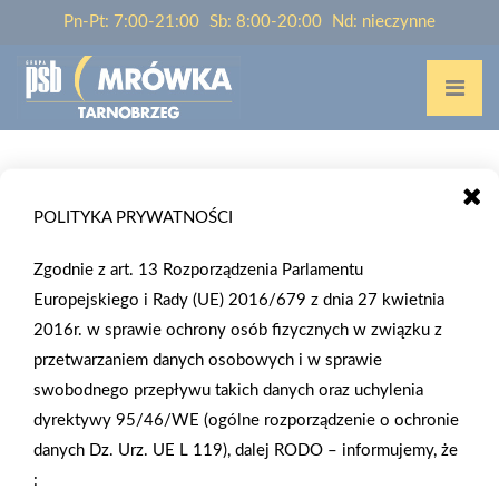
Pn-Pt: 7:00-21:00
Sb: 8:00-20:00
Nd: nieczynne
Home
/
Strefa Klienta
POLITYKA PRYWATNOŚCI
STREFA KLIENTA
Zgodnie z art. 13 Rozporządzenia Parlamentu
Europejskiego i Rady (UE) 2016/679 z dnia 27 kwietnia
2016r. w sprawie ochrony osób fizycznych w związku z
Uprzejmie informujemy,
przetwarzaniem danych osobowych i w sprawie
z dniem
1 października 2022 zostaje zawieszony
swobodnego przepływu takich danych oraz uchylenia
Program Lojalnościowy „W Mrówce kupujesz czyste
dyrektywy 95/46/WE (ogólne rozporządzenie o ochronie
auto zyskujesz”
danych Dz. Urz. UE L 119), dalej RODO – informujemy, że
:
Warunki zwrotu towaru