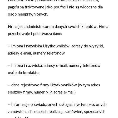
Dane osobowe podawane w formularzach na landing
zapewnienia prawidłowego działania strony, poprawy komfortu
page’u są traktowane jako poufne i nie są widoczne dla
użytkowania oraz analizy ruchu na stronie.
Gwarancja jakości
Zakupy w systemie
osób nieuprawnionych.
naszych produktów
ratalnym
Czym są pliki cookies?
Firma jest administratorem danych swoich klientów. Firma
Cookies to niewielkie pliki tekstowe zapisywane na urządzeniu
użytkownika (komputerze, tablecie, smartfonie) podczas
przechowuje i przetwarza dane:
korzystania z naszej strony internetowej. Pliki te mogą być
odczytywane przez nasz system oraz systemy zaufanych
– imiona i nazwiska Użytkowników, adresy do wysyłki,
partnerów, np. dostawców narzędzi analitycznych.
Oferujemy zakupy
Zakupy
adresy e-mail, numery telefonów
telefoniczne
na terenie całej Polski
Do czego wykorzystujemy pliki cookies?
– imiona i nazwiska, adresy e-mail, numery telefonów
Pliki cookies pomagają nam:
osób do kontaktu,
- zapewnić prawidłowe działanie strony i jej funkcjonalności,
PSB Mrówka Tarnobrzeg
- analizować ruch na stronie i dostosowywać treści do
ul. Sikorskiego 86, 39-400 Tarnobrzeg
– dane rejestrowe firmy Użytkowników (w tym adres
preferencji użytkowników,
- prowadzić działania marketingowe i reklamowe.
siedziby firmy, numer NIP, adres e-mail)
Telefon:
15 823 91 70
Zarządzanie plikami cookies
E-mail:
Formularz kontaktowy
– informacje o świadczonych usługach (w tym złożonych
Możesz w każdej chwili zmienić ustawienia plików cookies w
zamówieniach, etapach realizacji zamówień, sprzedanych
NIP:
8672253958
swojej przeglądarce internetowej. Pamiętaj jednak, że