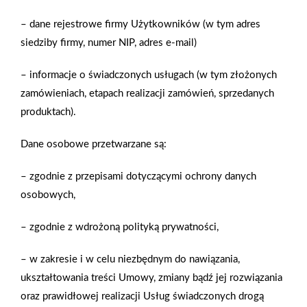
#chemia #samochodowa #dodatki #lakier #diy #ogród #polska #kuchnia
#łazienka #pokoj #huśtawka #fotel #meble #grill #trampolina #basen
– dane rejestrowe firmy Użytkowników (w tym adres
#materac #choinka #dekoracje
siedziby firmy, numer NIP, adres e-mail)
AKTUALNOŚCI
– informacje o świadczonych usługach (w tym złożonych
zamówieniach, etapach realizacji zamówień, sprzedanych
produktach).
Dane osobowe przetwarzane są:
– zgodnie z przepisami dotyczącymi ochrony danych
osobowych,
– zgodnie z wdrożoną polityką prywatności,
– w zakresie i w celu niezbędnym do nawiązania,
ukształtowania treści Umowy, zmiany bądź jej rozwiązania
oraz prawidłowej realizacji Usług świadczonych drogą