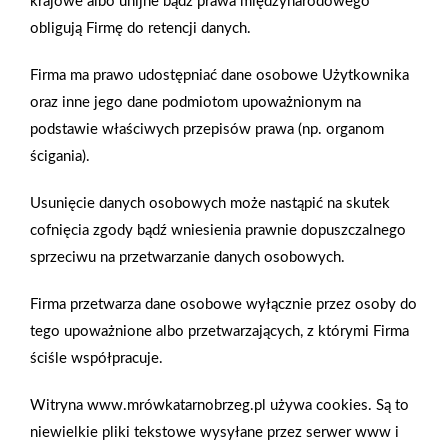
krajowe albo unijne bądź prawa międzynarodowego
obligują Firmę do retencji danych.
Firma ma prawo udostępniać dane osobowe Użytkownika
2025-12-31
Otwarcie sklepu PSB
oraz inne jego dane podmiotom upoważnionym na
Mrówka w Wyrzysku
podstawie właściwych przepisów prawa (np. organom
ścigania).
Polityka plików cookies
Usunięcie danych osobowych może nastąpić na skutek
cofnięcia zgody bądź wniesienia prawnie dopuszczalnego
Nasz serwis internetowy wykorzystuje pliki cookies w celu
sprzeciwu na przetwarzanie danych osobowych.
zapewnienia prawidłowego działania strony, poprawy komfortu
użytkowania oraz analizy ruchu na stronie.
Gwarancja jakości
Zakupy w systemie
Firma przetwarza dane osobowe wyłącznie przez osoby do
naszych produktów
ratalnym
Czym są pliki cookies?
tego upoważnione albo przetwarzających, z którymi Firma
Cookies to niewielkie pliki tekstowe zapisywane na urządzeniu
ściśle współpracuje.
użytkownika (komputerze, tablecie, smartfonie) podczas
korzystania z naszej strony internetowej. Pliki te mogą być
Witryna www.mrówkatarnobrzeg.pl używa cookies. Są to
odczytywane przez nasz system oraz systemy zaufanych
niewielkie pliki tekstowe wysyłane przez serwer www i
partnerów, np. dostawców narzędzi analitycznych.
Oferujemy zakupy
Zakupy