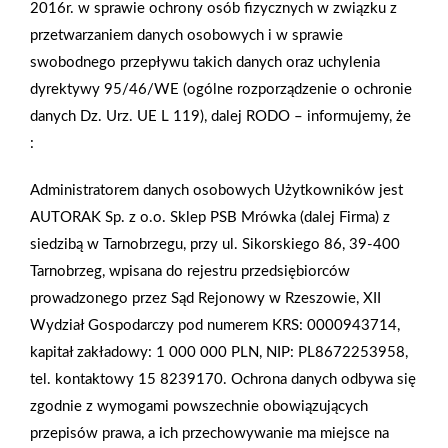
2016r. w sprawie ochrony osób fizycznych w związku z
przetwarzaniem danych osobowych i w sprawie
swobodnego przepływu takich danych oraz uchylenia
dyrektywy 95/46/WE (ogólne rozporządzenie o ochronie
danych Dz. Urz. UE L 119), dalej RODO – informujemy, że
:
Administratorem danych osobowych Użytkowników jest
AUTORAK Sp. z o.o. Sklep PSB Mrówka (dalej Firma) z
siedzibą w Tarnobrzegu, przy ul. Sikorskiego 86, 39-400
Tarnobrzeg, wpisana do rejestru przedsiębiorców
prowadzonego przez Sąd Rejonowy w Rzeszowie, XII
Wydział Gospodarczy pod numerem KRS: 0000943714,
2022-07-01
kapitał zakładowy: 1 000 000 PLN, NIP: PL8672253958,
GAZETKA LIPIEC 2022
tel. kontaktowy 15 8239170. Ochrona danych odbywa się
zgodnie z wymogami powszechnie obowiązujących
🟠 NOWA GAZETKA MRÓWKI 🔵
przepisów prawa, a ich przechowywanie ma miejsce na
SPRAWDŹ TERAZ - LINK PONIŻEJ ⬇︎⬇︎⬇︎