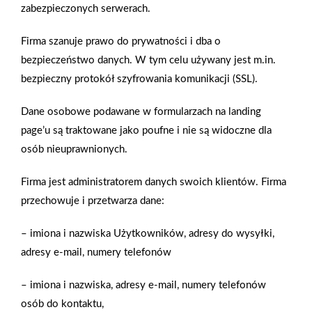
zabezpieczonych serwerach.
…………………………………………………………
GAZETKA LIPIEC 2022 (01.07-16.07)
↳
www.mrowkatarnobrzeg.pl/gazetka
Firma szanuje prawo do prywatności i dba o
ZAKUPY ONLINE
bezpieczeństwo danych. W tym celu używany jest m.in.
↳
www.mrowka.com.pl/sklep-psb-mrowka/psb-mrowka-tarnobrzeg.html
bezpieczny protokół szyfrowania komunikacji (SSL).
…………………………………………………………
Zobacz również:
🔹 MOJE AUTO
www.mrowkatarnobrzeg.pl/moje-auto
Dane osobowe podawane w formularzach na landing
🔹 POPULARNE PRODUKTY
www.mrowka.com.pl/sklep-psb-mrowka-
produkty/psb-mrowka-tarnobrzeg/produkty?
page’u są traktowane jako poufne i nie są widoczne dla
Action=ProductList&_Feature=Available
…………………………………………………………
osób nieuprawnionych.
➡️
www.mrowkatarnobrzeg.pl
➡️
www.sklep.mrowkatarnobrzeg.pl
Firma jest administratorem danych swoich klientów. Firma
➡️
www.instagram.com/mrowka.tarnobrzeg
przechowuje i przetwarza dane:
➡️
www.facebook.com/mrowka.tarnobrzeg
➡️
www.g.page/psbMrowkaTarnobrzeg
– imiona i nazwiska Użytkowników, adresy do wysyłki,
➡️
www.youtube.com/channel/UC6WuOsXgKfPO8Csrf0VpI1g
…………………………………………………………
adresy e-mail, numery telefonów
📍 ul. Sikorskiego 86, 39-400 Tarnobrzeg
📞 (+48) 15 823 91 70
⎯⎯⎯⎯⎯⎯⎯⎯⎯⎯⎯⎯⎯⎯⎯⎯⎯⎯⎯⎯⎯⎯
– imiona i nazwiska, adresy e-mail, numery telefonów
#tarnobrzeg #sandomierz #sklep #majsterkowanie #mrówka
osób do kontaktu,
#psbmrówka #gazetka #remont #farba #malowanie #ogrzewanie