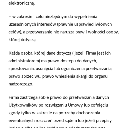
elektroniczną,
2026-01-15
2026-01-12
Grupa PSB Handel S.A.
Zacisze S.A. dołącza do
– w zakresie i celu niezbędnym do wypełnienia
gra z WOŚP. Powstała
Grupy PSB. Sieć kończy
uzasadnionych interesów (prawnie usprawiedliwionych
firmowa eSkarbonka na
rok strategicznym
celów), a przetwarzanie nie narusza praw i wolności osoby,
rzecz gastroenterologii
otwarciem po
której dotyczą.
dziecięcej
rebrandingu
Każda osoba, której dane dotyczą ( jeżeli Firma jest ich
administratorem) ma prawo dostępu do danych,
sprostowania, usunięcia lub ograniczenia przetwarzania,
prawo sprzeciwu, prawo wniesienia skargi do organu
nadzorczego.
Firma zastrzega sobie prawo do przetwarzania danych
Użytkowników po rozwiązaniu Umowy lub cofnięciu
zgody tylko w zakresie na potrzeby dochodzenia
ewentualnych roszczeń przed sądem lub jeżeli przepisy