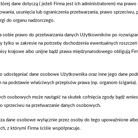
tórej dane dotyczą ( jeżeli Firma jest ich administratorem) ma praw
owania, usunięcia lub ograniczenia przetwarzania, prawo sprzeciwu,
2026-01-12
Zacisze S.A. dołącza do Grupy PSB. Sieć kończy
rgi do organu nadzorczego.
rok strategicznym otwarciem po rebrandingu
ga sobie prawo do przetwarzania danych Użytkowników po rozwiąz
dy tylko w zakresie na potrzeby dochodzenia ewentualnych roszczeń
episy krajowe albo unijne bądź prawa międzynarodowego obligują Fir
enia prawidłowego działania strony, poprawy komfortu
o udostępniać dane osobowe Użytkownika oraz inne jego dane po
na podstawie właściwych przepisów prawa (np. organom ścigania).
kownika (komputerze, tablecie, smartfonie) podczas
ywane przez nasz system oraz systemy zaufanych
ych osobowych może nastąpić na skutek cofnięcia zgody bądź wnies
akupy w systemie
Oferujemy zakup
o sprzeciwu na przetwarzanie danych osobowych.
ratalnym
telefoniczne
rza dane osobowe wyłącznie przez osoby do tego upoważnione alb
ch, z którymi Firma ściśle współpracuje.
użytkowników,