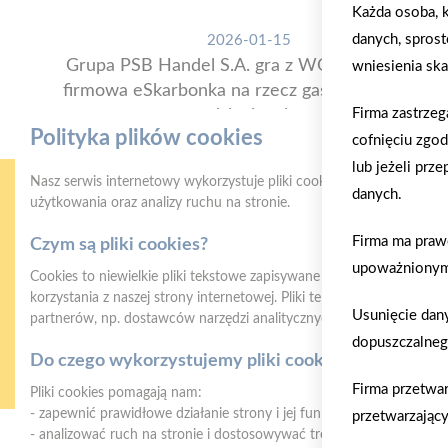
Każda osoba, k
danych, sprost
2026-01-15
Grupa PSB Handel S.A. gra z WOŚP. Powstała
wniesienia ska
firmowa eSkarbonka na rzecz gastroenterologii
Firma zastrze
dziecięcej
Polityka plików cookies
cofnięciu zgo
lub jeżeli prz
Nasz serwis internetowy wykorzystuje pliki cookies w celu zapewni
danych.
użytkowania oraz analizy ruchu na stronie.
Firma ma praw
Czym są pliki cookies?
upoważnionym 
Cookies to niewielkie pliki tekstowe zapisywane na urządzeniu użyt
korzystania z naszej strony internetowej. Pliki te mogą być odczyt
Usunięcie dan
partnerów, np. dostawców narzędzi analitycznych.
Gwarancja jakości
Z
dopuszczalneg
naszych produktów
Do czego wykorzystujemy pliki cookies?
Firma przetwa
Pliki cookies pomagają nam:
- zapewnić prawidłowe działanie strony i jej funkcjonalności,
przetwarzający
- analizować ruch na stronie i dostosowywać treści do preferencji 