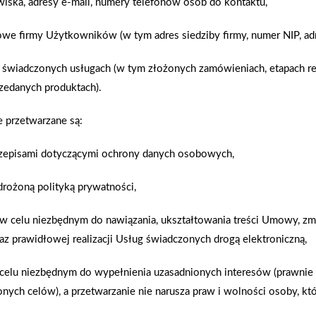
wiska, adresy e-mail, numery telefonów osób do kontaktu,
owe firmy Użytkowników (w tym adres siedziby firmy, numer NIP, adr
AKTUALNOŚCI
 świadczonych usługach (w tym złożonych zamówieniach, etapach rea
zedanych produktach).
przetwarzane są:
rzepisami dotyczącymi ochrony danych osobowych,
drożoną polityką prywatności,
 w celu niezbędnym do nawiązania, ukształtowania treści Umowy, zmi
az prawidłowej realizacji Usług świadczonych drogą elektroniczną,
i celu niezbędnym do wypełnienia uzasadnionych interesów (prawnie
nych celów), a przetwarzanie nie narusza praw i wolności osoby, któ