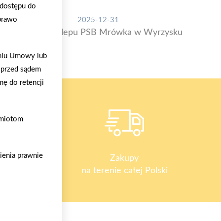
o dostępu do
 prawo
2025-12-31
Otwarcie sklepu PSB Mrówka w Wyrzysku
aniu Umowy lub
 przed sądem
mę do retencji
dmiotom
ienia prawnie
y
Zakupy
na terenie całej Polski
o