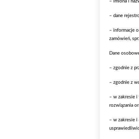
– imiona i naz
– dane rejestr
– informacje o
zamówień, spr
Dane osobowe 
– zgodnie z p
– zgodnie z w
– w zakresie i
rozwiązania or
– w zakresie 
usprawiedliwio