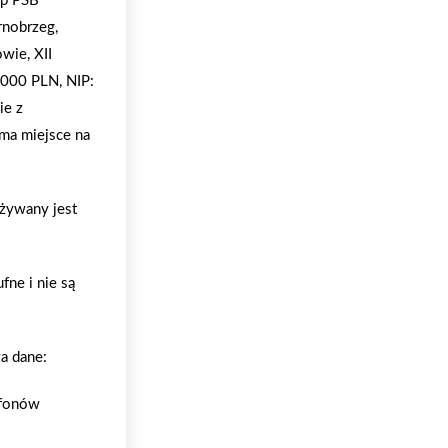
ep PSB
rnobrzeg,
wie, XII
000 PLN, NIP:
ie z
ma miejsce na
używany jest
ne i nie są
a dane:
efonów