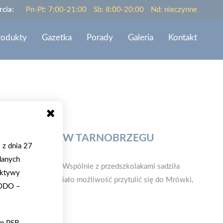
cia:
Pn-Pt: 7:00-21:00
Sb: 8:00-20:00
Nd: nieczynne
rodukty
Gazetka
Porady
Galeria
Kontakt
KOLU NR 17 W TARNOBRZEGU
 z dnia 27
danych
17 w Tarnobrzegu. Wspólnie z przedszkolakami sadziła
ektywy
la. Każde dziecko miało możliwość przytulić się do Mrówki,
RODO –
ooku - tutaj.