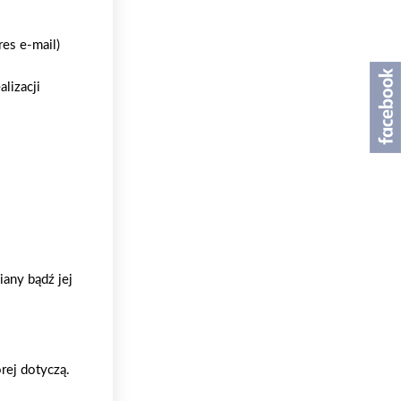
es e-mail)
lizacji
any bądź jej
rej dotyczą.