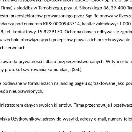
em danych osobowych Użytkowników jest AUTORAK Sp. z o.o. Skl
Firma) z siedzibą w Tarnobrzegu, przy ul. Sikorskiego 86, 39-400 Ta
jestru przedsiębiorców prowadzonego przez Sąd Rejonowy w Rzeszo
darczy pod numerem KRS: 0000943714, kapitał zakładowy: 1 000 
 tel. kontaktowy 15 8239170. Ochrona danych odbywa się zgodn
zechnie obowiązujących przepisów prawa, a ich przechowywanie 
ch serwerach.
GALERIA
 prawo do prywatności i dba o bezpieczeństwo danych. W tym celu 
ny protokół szyfrowania komunikacji (SSL).
podawane w formularzach na landing page’u są traktowane jako pouf
osób nieuprawnionych.
inistratorem danych swoich klientów. Firma przechowuje i przetwarz
zwiska Użytkowników, adresy do wysyłki, adresy e-mail, numery tel