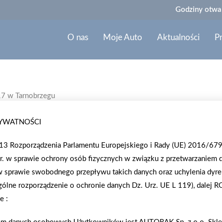
Godziny otwar
O nas
Moje Auto
Aktualności
P
17 w Tarnobrzegu
RYWATNOŚCI
2019-05-30
WIOSNA Z MRÓWKĄ W PRZEDSZ
. 13 Rozporządzenia Parlamentu Europejskiego i Rady (UE) 2016/679
r. w sprawie ochrony osób fizycznych w związku z przetwarzaniem 
Nasza Mrówka 29 maja odwiedziła Przedszkole nr 
 sprawie swobodnego przepływu takich danych oraz uchylenia dyr
kwiaty upiększając najbliższe otoczenie przedszko
lne rozporządzenie o ochronie danych Dz. Urz. UE L 119), dalej 
przybić jej piątkę, a nawet z nią zatańczyć!
e :
Więcej zdjęć znajdziecie na naszej stronie na
Faceb