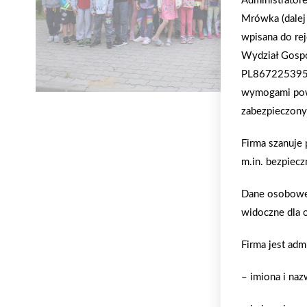
Administrator
Mrówka (dalej 
wpisana do re
Wydział Gospo
PL8672253958,
wymogami pows
zabezpieczony
Firma szanuje
m.in. bezpiecz
Dane osobowe 
widoczne dla 
Firma jest adm
– imiona i na