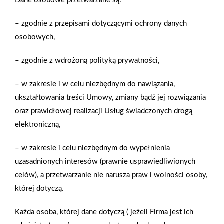
Dane osobowe przetwarzane są:
drabiny. Na rynku dostępnych jest kilka rodzajów rusztowań, a
każde z nich różni się nie tylko pod względem wykonania, ale
– zgodnie z przepisami dotyczącymi ochrony danych
również funkcjonalności. Jakie są najpopularniejsze rodzaje
osobowych,
rusztowań, jak można je wykorzystać oraz który model wybrać?
Podpowiadamy!
– zgodnie z wdrożoną polityką prywatności,
– w zakresie i w celu niezbędnym do nawiązania,
Zobacz więcej
ukształtowania treści Umowy, zmiany bądź jej rozwiązania
oraz prawidłowej realizacji Usług świadczonych drogą
elektroniczną,
– w zakresie i celu niezbędnym do wypełnienia
Dlaczego drewniane domy prefabrykowane cieszą
uzasadnionych interesów (prawnie usprawiedliwionych
się coraz większą popularnością?
celów), a przetwarzanie nie narusza praw i wolności osoby,
której dotyczą.
Rynek zaczyna dostrzegać ich zalety i przewagę nad
tradycyjnym budownictwem, czyli domami murowanymi. Kilka
Każda osoba, której dane dotyczą ( jeżeli Firma jest ich
miesięcy – tyle zajmuje cały proces budowy domu