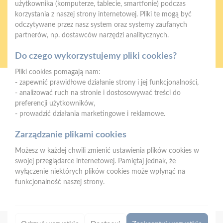
użytkownika (komputerze, tablecie, smartfonie) podczas
korzystania z naszej strony internetowej. Pliki te mogą być
odczytywane przez nasz system oraz systemy zaufanych
partnerów, np. dostawców narzędzi analitycznych.
Oferujemy zakupy
Zakupy
telefoniczne
na terenie całej Polski
Do czego wykorzystujemy pliki cookies?
Pliki cookies pomagają nam:
- zapewnić prawidłowe działanie strony i jej funkcjonalności,
PSB Mrówka Tarnobrzeg
- analizować ruch na stronie i dostosowywać treści do
ul. Sikorskiego 86, 39-400 Tarnobrzeg
preferencji użytkowników,
- prowadzić działania marketingowe i reklamowe.
Telefon:
15 823 91 70
Zarządzanie plikami cookies
E-mail:
Formularz kontaktowy
Możesz w każdej chwili zmienić ustawienia plików cookies w
NIP:
8672253958
swojej przeglądarce internetowej. Pamiętaj jednak, że
Strefa Klienta
wyłączenie niektórych plików cookies może wpłynąć na
funkcjonalność naszej strony.