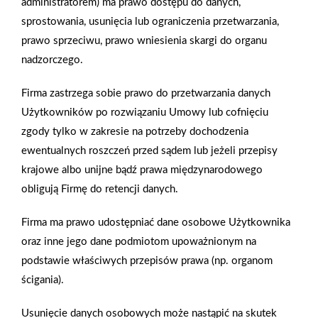
administratorem) ma prawo dostępu do danych,
prefabrykowanego. Konstrukcje tego typu powstają naprawdę
sprostowania, usunięcia lub ograniczenia przetwarzania,
szybko i sprawnie, co szczególnie cieszy oko inwestora, który
prawo sprzeciwu, prawo wniesienia skargi do organu
zdecydował się na budowę domu na całe życie. W przypadku
nadzorczego.
domu prefabrykowanego, obserwacja postępów prac
budowlanych może być szczególnie ekscytująca, ponieważ
Firma zastrzega sobie prawo do przetwarzania danych
wszystko odbywa się wyjątkowo efektownie, a postępy widać
Użytkowników po rozwiązaniu Umowy lub cofnięciu
z dnia na dzień.
zgody tylko w zakresie na potrzeby dochodzenia
ewentualnych roszczeń przed sądem lub jeżeli przepisy
krajowe albo unijne bądź prawa międzynarodowego
Zobacz więcej
obligują Firmę do retencji danych.
Firma ma prawo udostępniać dane osobowe Użytkownika
oraz inne jego dane podmiotom upoważnionym na
Kołek ramowy DuoXpand marki fischer
podstawie właściwych przepisów prawa (np. organom
Mocowanie ramowe fischer DuoXpand o dwóch głębokościach
ścigania).
kotwienia jest zatwierdzone wraz z sześciokątną śrubą
Usunięcie danych osobowych może nastąpić na skutek
zabezpieczającą fischer do wielopunktowych zamocowań