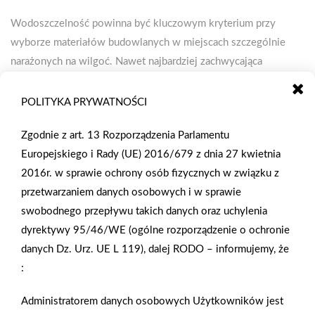
Wodoszczelność powinna być kluczowym kryterium przy
wyborze materiałów budowlanych w miejscach szczególnie
narażonych na wilgoć. Nawet najbardziej zachwycająca
obudowa wanny czy ścianka działowa prysznica nie zaspokoją
naszych estetycznych wymagań, jeśli z czasem pojawi się na
POLITYKA PRYWATNOŚCI
nich pleśń, grzyb, a nawet ubytki spowodowane wilgocią. Płyty
Zgodnie z art. 13 Rozporządzenia Parlamentu
budowlane Botament doskonale sprawdzą się w łazienkach
Europejskiego i Rady (UE) 2016/679 z dnia 27 kwietnia
prywatnych, jak również obiektach typu hotele, baseny czy SPA,
2016r. w sprawie ochrony osób fizycznych w związku z
ponieważ zapewniają 100 % ochronę przed wodą i wilgocią.
przetwarzaniem danych osobowych i w sprawie
swobodnego przepływu takich danych oraz uchylenia
Zobacz więcej
dyrektywy 95/46/WE (ogólne rozporządzenie o ochronie
danych Dz. Urz. UE L 119), dalej RODO – informujemy, że
:
Jakie narzędzia do pracy z płytami karton-gips
Administratorem danych osobowych Użytkowników jest
wybrać?