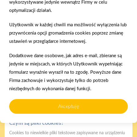
wykorzystywane jedynie wewnątrz Firmy w celu
zwrócić uwagę? Podpowiadamy!
optymalizacji działań.
Użytkownik w każdej chwili ma możliwość wyłączenia lub
Zobacz więcej
przywrócenia opcji gromadzenia cookies poprzez zmianę
ustawień w przeglądarce internetowej.
«
1
2
4
5
6
7
8
9
10
393
Dodatkowe dane osobowe, jak adres e-mail, zbierane są
394
»
jedynie w miejscach, w których Użytkownik wypełniając
formularz wyraźnie wyraził na to zgodę. Powyższe dane
Firma zachowuje i wykorzystuje tylko do potrzeb
Polityka plików cookies
niezbędnych do wykonania danej funkcji.
Nasz serwis internetowy wykorzystuje pliki cookies w celu
zapewnienia prawidłowego działania strony, poprawy komfortu
Akceptuję
użytkowania oraz analizy ruchu na stronie.
Gwarancja jakości
Zakupy w systemie
naszych produktów
ratalnym
Czym są pliki cookies?
Cookies to niewielkie pliki tekstowe zapisywane na urządzeniu