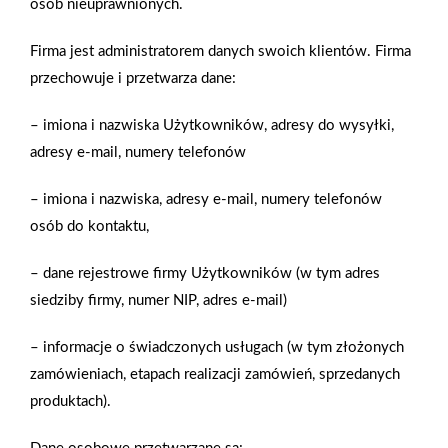
osób nieuprawnionych.
dlatego zazwyczaj oddzielają od siebie pomieszczenia na
Firma jest administratorem danych swoich klientów. Firma
poddaszu, ale oczywiście na parterze również doskonale się
przechowuje i przetwarza dane:
sprawdzą. A czy na takiej przegrodzie można wieszać szafki?
Czy niezbędne jest wzmocnienie ścianki g-k?
– imiona i nazwiska Użytkowników, adresy do wysyłki,
adresy e-mail, numery telefonów
Zobacz więcej
– imiona i nazwiska, adresy e-mail, numery telefonów
osób do kontaktu,
– dane rejestrowe firmy Użytkowników (w tym adres
Jakie są rodzaje rusztowań i które rozwiązanie
wybrać?
siedziby firmy, numer NIP, adres e-mail)
Popularność rusztowań do prac na wysokości stale rośnie –
– informacje o świadczonych usługach (w tym złożonych
obecnie są one używane nie tylko w branży budowlanej czy
zamówieniach, etapach realizacji zamówień, sprzedanych
magazynowej. Coraz więcej klientów indywidualnych decyduje
produktach).
się na zakup takiej konstrukcji i zastąpienie nim tradycyjnej