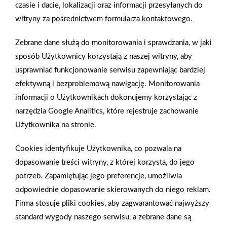
czasie i dacie, lokalizacji oraz informacji przesyłanych do
Uniwersalna wkrętarka Bosch 12v to urządzenie, które
witryny za pośrednictwem formularza kontaktowego.
sprawdzi się zarówno w pracach związanych z wkręcaniem, jak i
wierceniem. 2-biegowa przekładnia zapewnia dużą wydajność i
Zebrane dane służą do monitorowania i sprawdzania, w jaki
wysoki moment obrotowy wkrętarki 12v.
sposób Użytkownicy korzystają z naszej witryny, aby
usprawniać funkcjonowanie serwisu zapewniając bardziej
Zobacz więcej
efektywną i bezproblemową nawigację. Monitorowania
informacji o Użytkownikach dokonujemy korzystając z
narzędzia Google Analitics, które rejestruje zachowanie
Użytkownika na stronie.
Jaki wybrać system do balkonów i tarasów?
Cookies identyfikuje Użytkownika, co pozwala na
Na efekt końcowy prac związanych z układaniem płytek mają
dopasowanie treści witryny, z której korzysta, do jego
wpływ nie tylko umiejętności fachowców, którym
potrzeb. Zapamiętując jego preferencje, umożliwia
powierzyliśmy to zadanie. Bardzo duże znaczenie ma użyta
odpowiednie dopasowanie skierowanych do niego reklam.
przez nich zaprawa klejowa, która zagwarantuje solidne i trwałe
Firma stosuje pliki cookies, aby zagwarantować najwyższy
połączenie oraz zminimalizuje ryzyko błędów wykonawczych.
standard wygody naszego serwisu, a zebrane dane są
Jaki wybrać klej do płytek na zewnątrz? Na jakie parametry