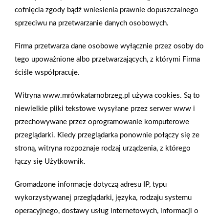
cofnięcia zgody bądź wniesienia prawnie dopuszczalnego
systemów niekonstrukcyjnych w betonie i murach. Dzięki
sprzeciwu na przetwarzanie danych osobowych.
specjalnej geometrii i kombinacji materiałów, kotwa rozszerza
się optymalnie w danym materiale budowlanym. W ofercie
Firma przetwarza dane osobowe wyłącznie przez osoby do
znajdują się średnice 8 i 10 oraz długości kotew do 230 mm.
tego upoważnione albo przetwarzających, z którymi Firma
DuoXpand z wkrętem z łbem sześciokątnym i podkładką jest
ściśle współpracuje.
szczególnie przydatny do mocowania metalu do betonu lub
muru.
Witryna www.mrówkatarnobrzeg.pl używa cookies. Są to
niewielkie pliki tekstowe wysyłane przez serwer www i
przechowywane przez oprogramowanie komputerowe
Zobacz więcej
przeglądarki. Kiedy przeglądarka ponownie połączy się ze
stroną, witryna rozpoznaje rodzaj urządzenia, z którego
łączy się Użytkownik.
Wiertarko wkrętarka Bosch GSR 120 LI
Gromadzone informacje dotyczą adresu IP, typu
wykorzystywanej przeglądarki, języka, rodzaju systemu
Wiertarko wkrętarka akumulatorowa Bosch GSR 120-LI to
operacyjnego, dostawy usług internetowych, informacji o
wysoka moc, kompaktowość i wytrzymałość w zasięgu ręki.