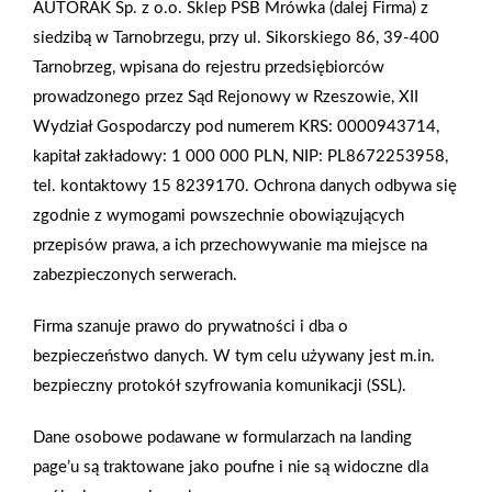
AUTORAK Sp. z o.o. Sklep PSB Mrówka (dalej Firma) z
siedzibą w Tarnobrzegu, przy ul. Sikorskiego 86, 39-400
Płyty g-k są łatwe w montażu, nie wymagają wyszukanych
Tarnobrzeg, wpisana do rejestru przedsiębiorców
umiejętności wykonawczych. Obróbkę płyt, wykonanie
prowadzonego przez Sąd Rejonowy w Rzeszowie, XII
zabudowy oraz jej wykończenie można wykonać bez pomocy
Wydział Gospodarczy pod numerem KRS: 0000943714,
fachowca, ale trzeba dysponować odpowiednim sprzętem. W
kapitał zakładowy: 1 000 000 PLN, NIP: PL8672253958,
jakie narzędzia do płyt g-k, warto się zaopatrzyć przed
tel. kontaktowy 15 8239170. Ochrona danych odbywa się
rozpoczęciem prac?
zgodnie z wymogami powszechnie obowiązujących
przepisów prawa, a ich przechowywanie ma miejsce na
Zobacz więcej
zabezpieczonych serwerach.
Firma szanuje prawo do prywatności i dba o
bezpieczeństwo danych. W tym celu używany jest m.in.
Jak wzmocnić ścianę działową z karton-gipsu pod
bezpieczny protokół szyfrowania komunikacji (SSL).
szafki?
Dane osobowe podawane w formularzach na landing
Ściany z płyt gipsowo-kartonowych to zazwyczaj ściany
page’u są traktowane jako poufne i nie są widoczne dla
działowe. Ich niezaprzeczalną zaletą jest to, że są lekkie,