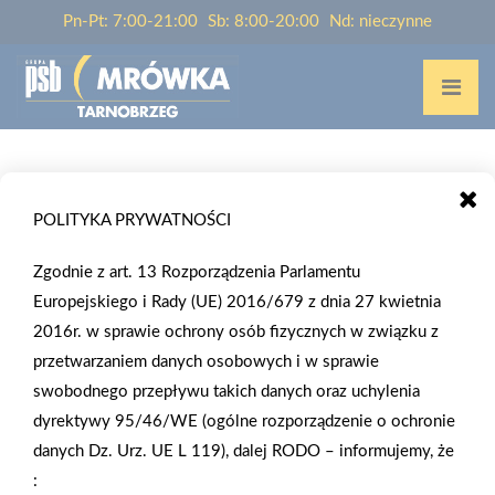
Pn-Pt: 7:00-21:00
Sb: 8:00-20:00
Nd: nieczynne
Home
/
Wypożyczalnia przyczep
POLITYKA PRYWATNOŚCI
WYPOŻYCZALNIA PRZYCZEP
Zgodnie z art. 13 Rozporządzenia Parlamentu
Europejskiego i Rady (UE) 2016/679 z dnia 27 kwietnia
2016r. w sprawie ochrony osób fizycznych w związku z
przetwarzaniem danych osobowych i w sprawie
swobodnego przepływu takich danych oraz uchylenia
dyrektywy 95/46/WE (ogólne rozporządzenie o ochronie
danych Dz. Urz. UE L 119), dalej RODO – informujemy, że
: