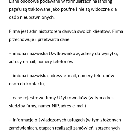
Dane osobowe podawane w formularzach na landing
page’u są traktowane jako poufne i nie są widoczne dla
Nasz serwis internetowy wykorzystuje pliki cookies w celu
zapewnienia prawidłowego działania strony, poprawy komfortu
osób nieuprawnionych.
użytkowania oraz analizy ruchu na stronie.
Gwarancja jakości
Zakupy w systemie
naszych produktów
ratalnym
Firma jest administratorem danych swoich klientów. Firma
Czym są pliki cookies?
przechowuje i przetwarza dane:
Cookies to niewielkie pliki tekstowe zapisywane na urządzeniu
użytkownika (komputerze, tablecie, smartfonie) podczas
– imiona i nazwiska Użytkowników, adresy do wysyłki,
korzystania z naszej strony internetowej. Pliki te mogą być
adresy e-mail, numery telefonów
odczytywane przez nasz system oraz systemy zaufanych
partnerów, np. dostawców narzędzi analitycznych.
Oferujemy zakupy
Zakupy
– imiona i nazwiska, adresy e-mail, numery telefonów
telefoniczne
na terenie całej Polski
Do czego wykorzystujemy pliki cookies?
osób do kontaktu,
Pliki cookies pomagają nam:
– dane rejestrowe firmy Użytkowników (w tym adres
- zapewnić prawidłowe działanie strony i jej funkcjonalności,
PSB Mrówka Tarnobrzeg
- analizować ruch na stronie i dostosowywać treści do
siedziby firmy, numer NIP, adres e-mail)
ul. Sikorskiego 86, 39-400 Tarnobrzeg
preferencji użytkowników,
- prowadzić działania marketingowe i reklamowe.
– informacje o świadczonych usługach (w tym złożonych
Telefon:
15 823 91 70
zamówieniach, etapach realizacji zamówień, sprzedanych
Zarządzanie plikami cookies
E-mail:
Formularz kontaktowy