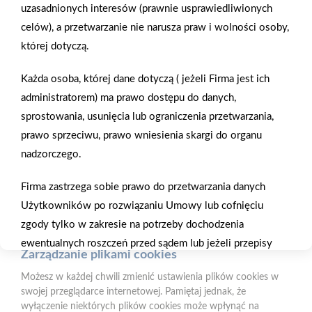
użytkowania oraz analizy ruchu na stronie.
uzasadnionych interesów (prawnie usprawiedliwionych
Gwarancja jakości
Zakupy w systemie
naszych produktów
ratalnym
celów), a przetwarzanie nie narusza praw i wolności osoby,
Czym są pliki cookies?
której dotyczą.
Cookies to niewielkie pliki tekstowe zapisywane na urządzeniu
użytkownika (komputerze, tablecie, smartfonie) podczas
Każda osoba, której dane dotyczą ( jeżeli Firma jest ich
korzystania z naszej strony internetowej. Pliki te mogą być
administratorem) ma prawo dostępu do danych,
odczytywane przez nasz system oraz systemy zaufanych
partnerów, np. dostawców narzędzi analitycznych.
sprostowania, usunięcia lub ograniczenia przetwarzania,
Oferujemy zakupy
Zakupy
telefoniczne
na terenie całej Polski
prawo sprzeciwu, prawo wniesienia skargi do organu
Do czego wykorzystujemy pliki cookies?
nadzorczego.
Pliki cookies pomagają nam:
- zapewnić prawidłowe działanie strony i jej funkcjonalności,
Firma zastrzega sobie prawo do przetwarzania danych
PSB Mrówka Tarnobrzeg
- analizować ruch na stronie i dostosowywać treści do
ul. Sikorskiego 86, 39-400 Tarnobrzeg
Użytkowników po rozwiązaniu Umowy lub cofnięciu
preferencji użytkowników,
zgody tylko w zakresie na potrzeby dochodzenia
- prowadzić działania marketingowe i reklamowe.
Telefon:
15 823 91 70
ewentualnych roszczeń przed sądem lub jeżeli przepisy
E-mail:
Formularz kontaktowy
Zarządzanie plikami cookies
krajowe albo unijne bądź prawa międzynarodowego
Możesz w każdej chwili zmienić ustawienia plików cookies w
obligują Firmę do retencji danych.
NIP:
8672253958
swojej przeglądarce internetowej. Pamiętaj jednak, że
Strefa Klienta
wyłączenie niektórych plików cookies może wpłynąć na