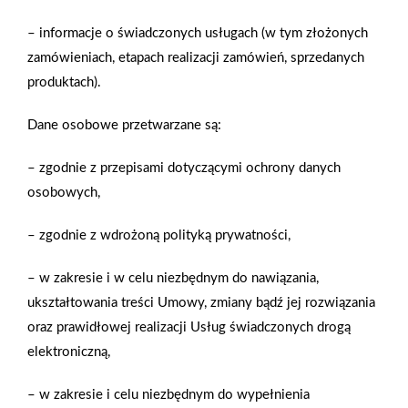
– informacje o świadczonych usługach (w tym złożonych
zamówieniach, etapach realizacji zamówień, sprzedanych
produktach).
Dane osobowe przetwarzane są:
– zgodnie z przepisami dotyczącymi ochrony danych
osobowych,
2025-12-31
– zgodnie z wdrożoną polityką prywatności,
Otwarcie sklepu PSB
Mrówka w Wyrzysku
– w zakresie i w celu niezbędnym do nawiązania,
ukształtowania treści Umowy, zmiany bądź jej rozwiązania
oraz prawidłowej realizacji Usług świadczonych drogą
Polityka plików cookies
elektroniczną,
Nasz serwis internetowy wykorzystuje pliki cookies w celu
– w zakresie i celu niezbędnym do wypełnienia
zapewnienia prawidłowego działania strony, poprawy komfortu