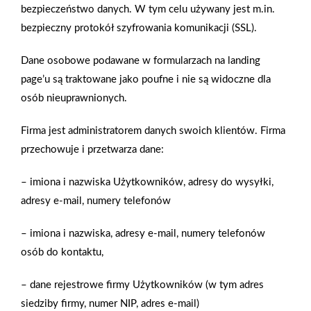
bezpieczeństwo danych. W tym celu używany jest m.in.
bezpieczny protokół szyfrowania komunikacji (SSL).
Dane osobowe podawane w formularzach na landing
page’u są traktowane jako poufne i nie są widoczne dla
osób nieuprawnionych.
Firma jest administratorem danych swoich klientów. Firma
2026-01-15
2026-01-12
przechowuje i przetwarza dane:
Grupa PSB Handel S.A.
Zacisze S.A. dołącza do
gra z WOŚP. Powstała
Grupy PSB. Sieć kończy
– imiona i nazwiska Użytkowników, adresy do wysyłki,
firmowa eSkarbonka na
rok strategicznym
adresy e-mail, numery telefonów
rzecz gastroenterologii
otwarciem po
dziecięcej
rebrandingu
– imiona i nazwiska, adresy e-mail, numery telefonów
osób do kontaktu,
– dane rejestrowe firmy Użytkowników (w tym adres
siedziby firmy, numer NIP, adres e-mail)