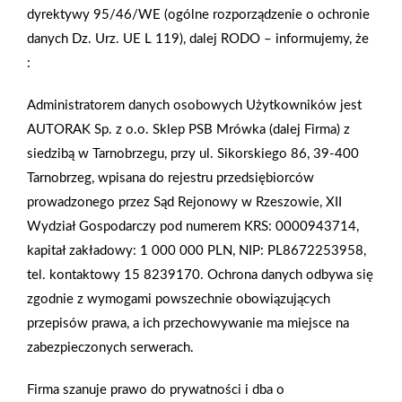
dyrektywy 95/46/WE (ogólne rozporządzenie o ochronie
danych Dz. Urz. UE L 119), dalej RODO – informujemy, że
:
Prezentowane produkty dostępne w sieci hurtowni
budowlanych Grupa PSB i sklepach MRÓWKA. Znajdź swój
Administratorem danych osobowych Użytkowników jest
sklep https://www.grupapsb.com.pl/gdzie-kupiszOdcinek
AUTORAK Sp. z o.o. Sklep PSB Mrówka (dalej Firma) z
powstał przy współpracy z firmą HENKEL. Więcej informacji
siedzibą w Tarnobrzegu, przy ul. Sikorskiego 86, 39-400
o producencie i produktach stronie
Tarnobrzeg, wpisana do rejestru przedsiębiorców
https://www.grupapsb.com.pl/producenci/producent/henkel.html
prowadzonego przez Sąd Rejonowy w Rzeszowie, XII
Wydział Gospodarczy pod numerem KRS: 0000943714,
AKTUALNOŚCI
kapitał zakładowy: 1 000 000 PLN, NIP: PL8672253958,
tel. kontaktowy 15 8239170. Ochrona danych odbywa się
zgodnie z wymogami powszechnie obowiązujących
przepisów prawa, a ich przechowywanie ma miejsce na
zabezpieczonych serwerach.
Firma szanuje prawo do prywatności i dba o